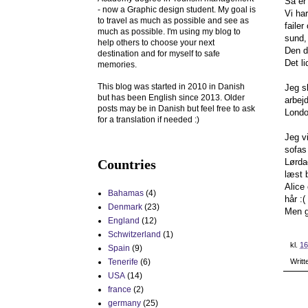
Så er
- now a Graphic design student. My goal is
Vi ha
to travel as much as possible and see as
faile
much as possible. I'm using my blog to
sund,
help others to choose your next
Den de
destination and for myself to safe
Det l
memories.
This blog was started in 2010 in Danish
Jeg sk
but has been English since 2013. Older
arbej
posts may be in Danish but feel free to ask
Londo
for a translation if needed :)
Jeg vi
sofas
Lørda
Countries
læst 
Alice
Bahamas
(4)
hår :(
Denmark
(23)
Men g
England
(12)
Schwitzerland
(1)
kl.
16
Spain
(9)
Tenerife
(6)
Writt
USA
(14)
france
(2)
germany
(25)