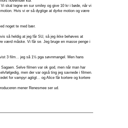
 mors november kur.
Vi skal tegne en sur smiley og give 10 kr i bøde, når vi
r motion. Hvis vi er så dygtige at dyrke motion og være
 med noget te med bær.
igvis så heldig at jeg får SU, så jeg ikke behøves at
ndre værd måske. Vi får se. Jeg bruge en masse penge i
blev vist 3 film... jeg så 1½ pga søvnmangel. Men hans
ght Sagaen. Selve filmen var ok god, men når man har
elvfølgedig, men der var også ting jeg savnede i filmen.
et for vampyr agtigt... og Alice får kortere og kortere
lmproduceren mener Renesmee ser ud.