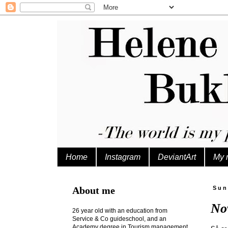
Home
Instagram
DeviantArt
My 
About me
Sun
Nov
26 year old with an education from
Service & Co guideschool, and an
Academy degree in Tourism management