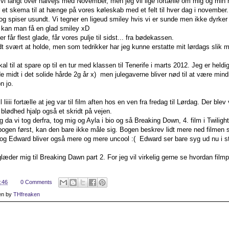
 vi langt over halvejs med November, men jeg vil lige fortælle om mig og min
r et skema til at hænge på vores køleskab med et felt til hver dag i november. 
r og spiser usundt. Vi tegner en ligeud smiley hvis vi er sunde men ikke dyrke
 kan man få en glad smiley xD
r får flest glade, får vores pulje til sidst... fra bødekassen.
idt svært at holde, men som tedrikker har jeg kunne erstatte mit lørdags slik
al til at spare op til en tur med klassen til Tenerife i marts 2012. Jeg er held
de midt i det solide hårde 2g år x) men julegaverne bliver nød til at være mi
n jo.
l liiii fortælle at jeg var til film aften hos en ven fra fredag til Lørdag. Der 
 blødhed hjalp også et skridt på vejen.
g da vi tog derfra, tog mig og Ayla i bio og så Breaking Down, 4. film i Twili
bogen først, kan den bare ikke måle sig. Bogen beskrev lidt mere ned filmen s
 og Edward bliver også mere og mere uncool :( Edward ser bare syg ud nu i sted
læder mig til Breaking Dawn part 2. For jeg vil virkelig gerne se hvordan fi
:46
0 Comments
en by
THfreaken