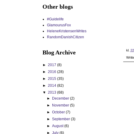
Other blogs
#Guidelife
GlamourusFox
HeleneKristensenWrites
RandomDanishCitizen
kl.
22
Blog Archive
Writt
►
2017
(8)
►
2016
(28)
►
2015
(35)
►
2014
(82)
▼
2013
(68)
►
December
(2)
►
November
(5)
►
October
(7)
►
September
(3)
►
August
(6)
►
July
(6)