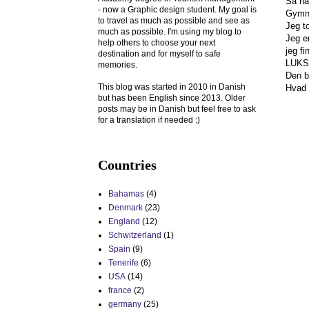
Så har
- now a Graphic design student. My goal is
Gymnas
to travel as much as possible and see as
Jeg t
much as possible. I'm using my blog to
Jeg er
help others to choose your next
jeg f
destination and for myself to safe
LUKS
memories.
Den bl
This blog was started in 2010 in Danish
Hvad 
but has been English since 2013. Older
posts may be in Danish but feel free to ask
for a translation if needed :)
Countries
Bahamas
(4)
Denmark
(23)
England
(12)
Schwitzerland
(1)
Spain
(9)
Tenerife
(6)
USA
(14)
france
(2)
germany
(25)