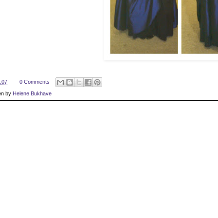
:07
0 Comments
en by
Helene Bukhave