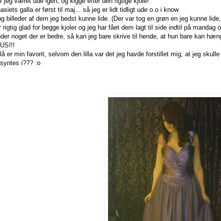
 jeg været ude igen, og kigge efter den rigtige kjole!
iets galla er først til maj... så jeg er lidt tidligt ude o.o i know
og billeder af dem jeg bedst kunne lide. (Der var tog en grøn en jeg kunne lide
 rigtig glad for begge kjoler og jeg har fået dem lagt til side indtil på mandag
inder noget der er bedre, så kan jeg bare skrive til hende, at hun bare kan hæ
US!!!
å er min favorit, selvom den lilla var det jeg havde forstillet mig, at jeg skull
syntes i??? :o