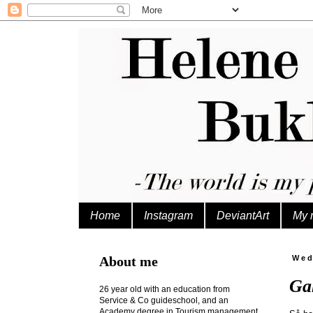
Home
Instagram
DeviantArt
My 
About me
Wed
Gal
26 year old with an education from
Service & Co guideschool, and an
Academy degree in Tourism management