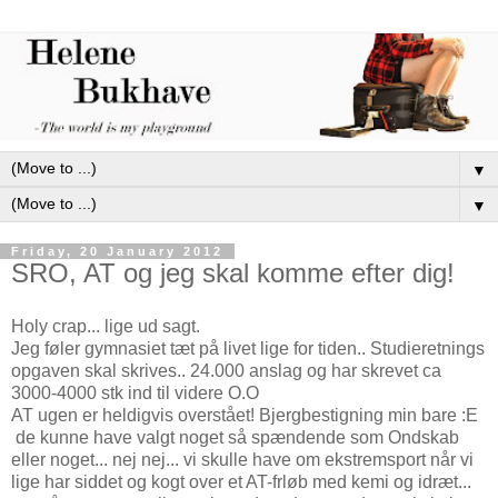
▼
▼
Friday, 20 January 2012
SRO, AT og jeg skal komme efter dig!
Holy crap... lige ud sagt.
Jeg føler gymnasiet tæt på livet lige for tiden.. Studieretnings
opgaven skal skrives.. 24.000 anslag og har skrevet ca
3000-4000 stk ind til videre O.O
AT ugen er heldigvis overstået! Bjergbestigning min bare :E
de kunne have valgt noget så spændende som Ondskab
eller noget... nej nej... vi skulle have om ekstremsport når vi
lige har siddet og kogt over et AT-frløb med kemi og idræt...