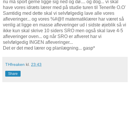
nu må sport gerne ligge sig ned og dø.... og dog... vi skal
have vores idræts lærer med på studie turen til Tenerife O.O'
Samtidig med dette skal vi selvfølgedig lave alle vores
afleveringer... og vores %#@!! matematiklærer har været så
venlig at ligge en masse afleveringer ud i sidste øjeblik så vi
ikke kun skal skrive 10 siders SRO men også skal lave 4-5
afleveringer oven... og når SRO er aflveret har vi
selvfølgedig INGEN afleveringer...
Det er det med lærer og planlægning... gasp*
THfreaken
kl.
23:43
Share