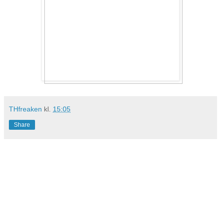
THfreaken
kl.
15:05
Share