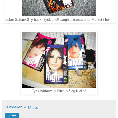
elsker Saturn<3 y butik i tyskland!! aargh... næste efter Market i berlin
Tysk hårfarve!!! Pink, blå og lilla! :3
THfreaken
kl.
00:07
Share