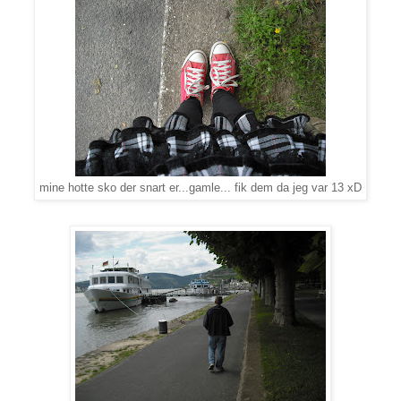
mine hotte sko der snart er...gamle... fik dem da jeg var 13 xD