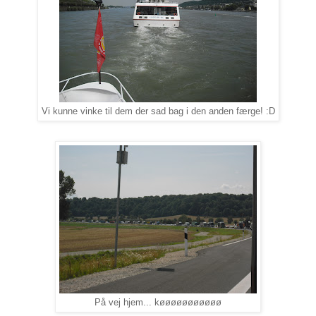
Vi kunne vinke til dem der sad bag i den anden færge! :D
På vej hjem... køøøøøøøøøøø