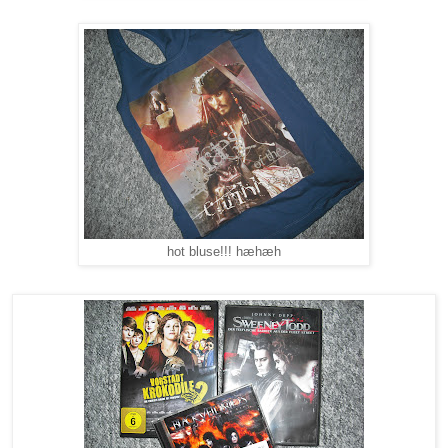
hot bluse!!! hæhæh