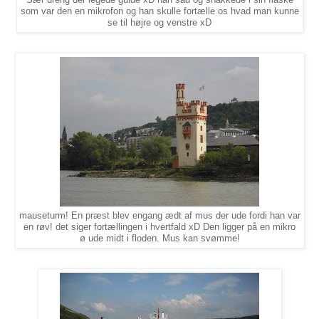
Sær dreng der legede guide xD han sad og snakkede i sin flaske
som var den en mikrofon og han skulle fortælle os hvad man kunne
se til højre og venstre xD
mauseturm! En præst blev engang ædt af mus der ude fordi han var
en røv! det siger fortællingen i hvertfald xD Den ligger på en mikro
ø ude midt i floden. Mus kan svømme!