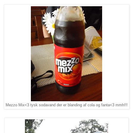
Mezzo Mix<3 tysk sodavand der er blanding af cola og fanta<3 mmh!!!