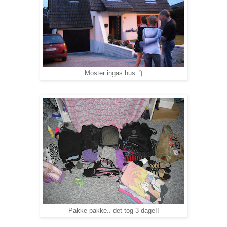
Moster ingas hus :')
Pakke pakke.. det tog 3 dage!!